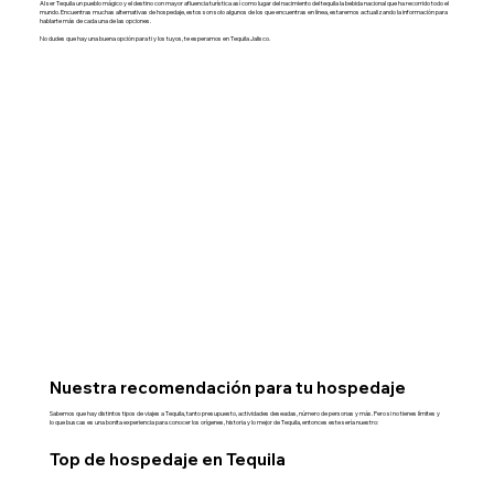
Al ser Tequila un pueblo mágico y el destino con mayor afluencia turística así como lugar del nacimiento del tequila la bebida nacional que ha recorrido todo el
mundo. Encuentras muchas alternativas de hospedaje, estos son solo algunos de los que encuentras en línea, estaremos actualizando la información para
hablarte más de cada una de las opciones.
No dudes que hay una buena opción para ti y los tuyos, te esperamos en Tequila Jalisco.
Nuestra recomendación para tu hospedaje
Sabemos que hay distintos tipos de viajes a Tequila, tanto presupuesto, actividades deseadas, número de personas y más. Pero si no tienes límites y
lo que buscas es una bonita experiencia para conocer los orígenes, historia y lo mejor de Tequila, entonces este sería nuestro:
Top de hospedaje en Tequila