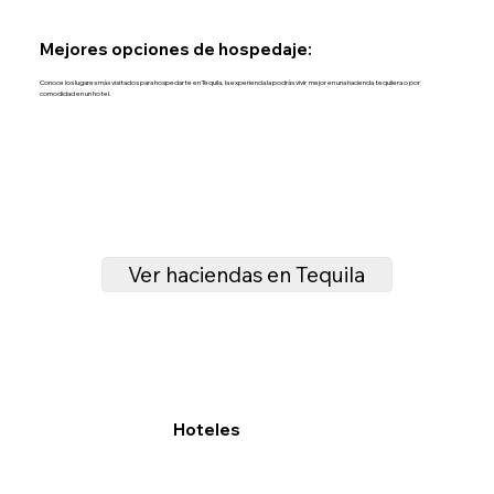
Mejores opciones de hospedaje:
Conoce los lugares más visitados para hospedarte en Tequila, la experiencia la podrás vivir mejor en una hacienda tequilera o por
comodidad en un hotel.
Ver haciendas en Tequila
Hoteles