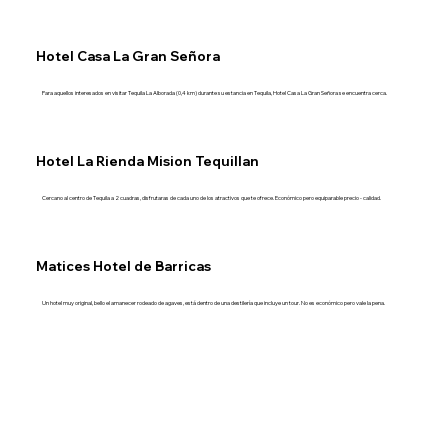
Hotel Casa La Gran Señora
Para aquellos interesados ​​en visitar Tequila La Alborada (0,4 km) durante su estancia en Tequila, Hotel Casa La Gran Señora se encuentra cerca.
Hotel La Rienda Mision Tequillan
Cercano al centro de Tequila a 2 cuadras, disfrutaras de cada uno de los atractivos que te ofrece. Económico pero equiparable precio - calidad.
Matices Hotel de Barricas
Un hotel muy original, bello el amanecer rodeado de agaves, está dentro de una destilería que incluye un tour. No es económico pero vale la pena.